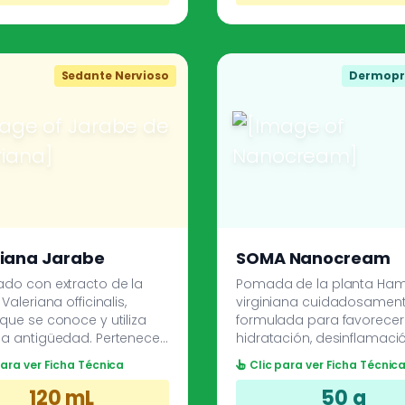
reciones.
Sedante Nervioso
Dermopr
riana Jarabe
SOMA Nanocream
ado con extracto de la
Pomada de la planta Ha
Valeriana officinalis,
virginiana cuidadosamen
que se conoce y utiliza
formulada para favorecer
la antigüedad. Pertenece
hidratación, desinflamaci
po de medicamentos
protección de la piel,
para ver Ficha Técnica
Clic para ver Ficha Técnic
nados hipnóticos y
restaurando su aparienci
es. Induce y mejora el
natural. Virtudes
120 mL
50 g