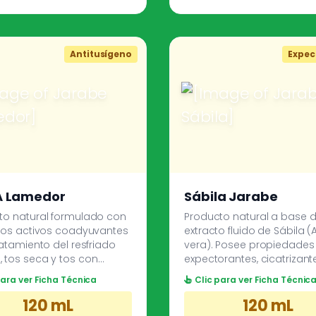
ones.
Antitusígeno
Expec
 Lamedor
Sábila Jarabe
to natural formulado con
Producto natural a base 
pios activos coadyuvantes
extracto fluido de Sábila (
ratamiento del resfriado
vera). Posee propiedades
 tos seca y tos con
expectorantes, cicatrizant
ción. La combinación del
antisépticas que en
para ver Ficha Técnica
Clic para ver Ficha Técnic
o fluido de Polígala con
combinación con el extra
o fluido de Tolú, actúan
Polígala contribuye a com
120 mL
120 mL
vorecer la expulsión de
afecciones respiratorias.