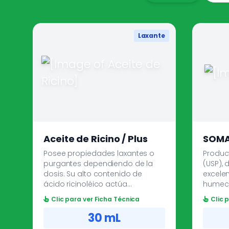
Laxante
Aceite de Ricino / Plus
SOMA
Posee propiedades laxantes o
Produc
purgantes dependiendo de la
(USP), 
dosis. Su alto contenido de
excele
ácido ricinoléico actúa
humect
produciendo un aumento de la
elastic
Clic para ver Ficha Técnica
Clic 
motilidad intestinal. Formulado
Propor
con aceite de ricino, esencias de
pieles
30 mL
clavo, canela y vainillina le
como e