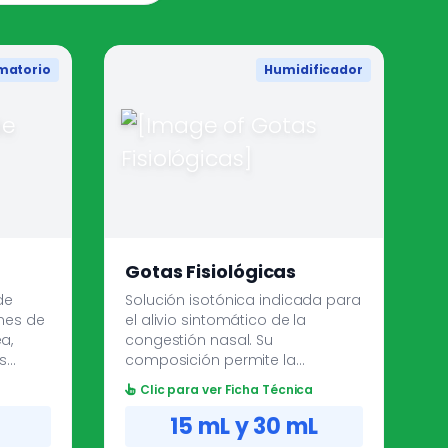
amatorio
Humidificador
Gotas Fisiológicas
de
Solución isotónica indicada para
ones de
el alivio sintomático de la
a,
congestión nasal. Su
s
composición permite la
orias.
humidificación de la mucosa
a
Clic para ver Ficha Técnica
duce
nasal, favoreciendo la expulsión
nte
de las secreciones.
15 mL y 30 mL