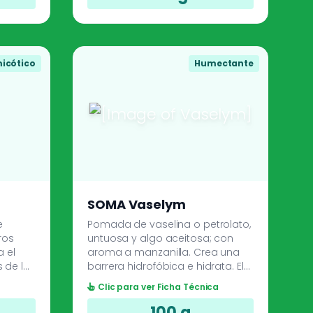
nicas y
icótico
Humectante
SOMA Vaselym
e
Pomada de vaselina o petrolato,
ros
untuosa y algo aceitosa; con
a el
aroma a manzanilla. Crea una
 de la
barrera hidrofóbica e hidrata. El
s,
aceite esencial de manzanilla
a
Clic para ver Ficha Técnica
aporta propiedades
antiinflamatorias y antisépticas.
100 g