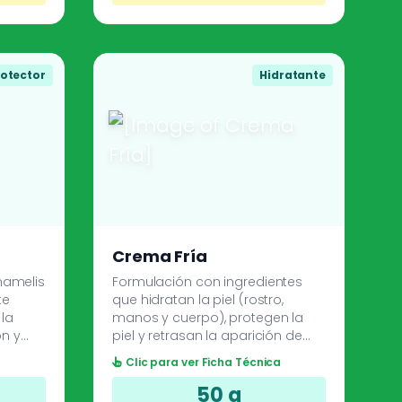
otector
Hidratante
Crema Fría
mamelis
Formulación con ingredientes
te
que hidratan la piel (rostro,
 la
manos y cuerpo), protegen la
ón y
piel y retrasan la aparición de
arrugas. La vitamina E es un
a
Clic para ver Ficha Técnica
a
antioxidante que ayuda a tener
una piel radiante.
50 g