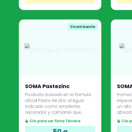
viscosidad de las secreciones.
sueño.
Cicatrizante
SOMA Pastezinc
SOMA
Producto basado en la fórmula
Pomad
oficial Pasta de Zinc al Agua
especi
indicado como emoliente,
un alto
reparador y calmante que
absorb
previene y mejora el sistema
suave 
Clic para ver Ficha Técnica
Clic 
inmune de la piel, potenciando
acción 
su proceso de sanación, idónea
analgé
50 g