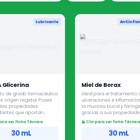
Lubricante
Antiinfl
 Glicerina
Miel de Borax
to de grado farmacéutico
Ideal para el tratamiento 
de origen vegetal. Posee
ulceraciones e inflamaci
ntes propiedades
la mucosa bucal y farínge
antes que aportan
gracias a sus propiedade
idad y protección a la piel.
antisépticas y antiinflamat
para ver Ficha Técnica
Clic para ver Ficha Técnic
ciona gran alivio para
Sabor agradable, no pro
 descamadas, actuando
ardor y su efecto astringe
30 mL
30 mL
moliente que alivia las
favorece la cicatrización.