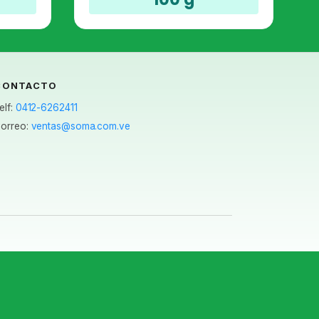
CONTACTO
elf:
0412-6262411
orreo:
ventas@soma.com.ve
.