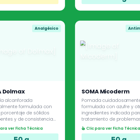
antihemorrágicas, venotó
cicatrizantes.
Analgésico
Antim
 Dolmax
SOMA Micoderm
a alcanforada
Pomada cuidadosament
almente formulada con
formulada con azufre y ot
 porcentaje de sólidos
ingredientes indicada par
entes y de consistencia
tratamiento de problemas
para proporcionar una
piel, tales como la psoriasi
para ver Ficha Técnica
Clic para ver Ficha Técnic
emoliente, lubricante y
eczemas, dermatosis e
sica.
infecciones causadas por
50 g
50 g