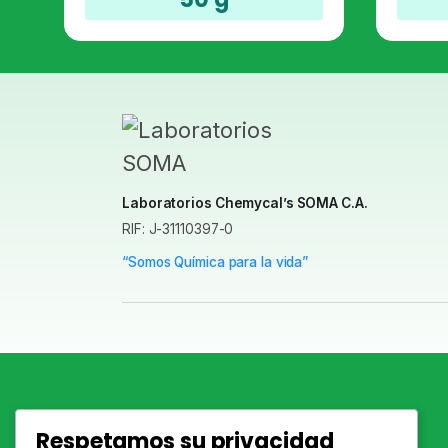
para bebés.
Laboratorios Chemycal’s SOMA C.A.
RIF: J-31110397-0
“Somos Química para la vida”
Autor:
Somaentu
Respetamos su privacidad