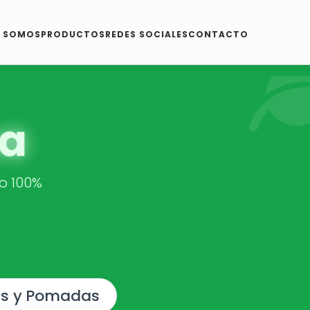
S SOMOS
PRODUCTOS
REDES SOCIALES
CONTACTO
a
co 100%
s y Pomadas